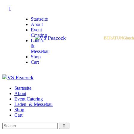
Startseite
About
Event
Catering
BERATUNG
buch
Laden-
&
Messebau
Shop
Cart
Startseite
About
Event Catering
Laden- & Messebau
Shop
Cart