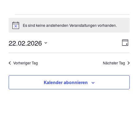
Es sind keine anstehenden Veranstaltungen vorhanden.
Hinweis
22.02.2026
Ansic
Veran
Tag
Ansic
Navig
Datum
Navig
wählen.
Vorheriger Tag
Nächster Tag
Kalender abonnieren