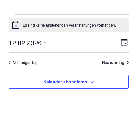
Es sind keine anstehenden Veranstaltungen vorhanden.
Hinweis
12.02.2026
Ansic
Veran
Tag
Ansic
Navig
Datum
Navig
wählen.
Vorheriger Tag
Nächster Tag
Kalender abonnieren