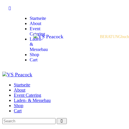
Startseite
About
Event
Catering
BERATUNG
buch
Laden-
&
Messebau
Shop
Cart
Startseite
About
Event Catering
Laden- & Messebau
Shop
Cart