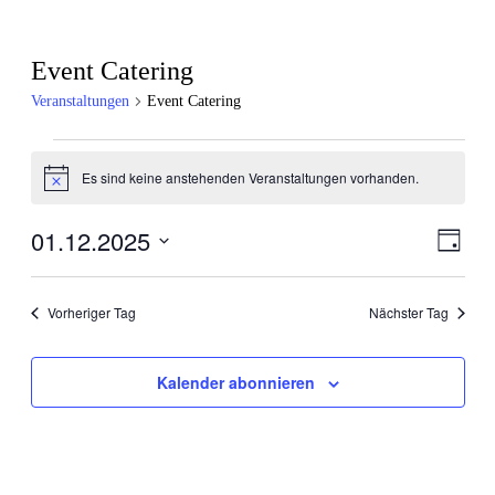
Event Catering
Veranstaltungen
Event Catering
Es sind keine anstehenden Veranstaltungen vorhanden.
Hinweis
01.12.2025
Ansic
Veran
Tag
Ansic
Navig
Datum
Navig
wählen.
Vorheriger Tag
Nächster Tag
Kalender abonnieren