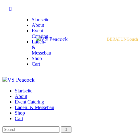
Startseite
About
Event
Catering
BERATUNG
buch
Laden-
&
Messebau
Shop
Cart
Startseite
About
Event Catering
Laden- & Messebau
Shop
Cart